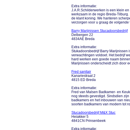
Extra informatie:
J.A.R.Schilderwerken is een klein en
werkzaam in de regio Breda-Tilburg. B
de klant koning. We hanteren scherpe t
verzorgen voor u graag de volgende 
Barry Marijnissen Stucadoorsbedrijf
Delbergen 22
4834AE Breda
Extra informatie:
Stukadoorsbedrijf Barry Marijnissen i
verwachtingen voldoet. Het bedrijf 
hard werken een goede naam binnen 
Marijnissen onderscheidt zich door ee
Fred sanitair
Kanariestraat 2
4815 ED Breda
Extra informatie:
Fred van Malsen Badkamer- en Keuken
nog steeds gevestigd. Sindsdien zijn 
badkamers en het inbouwen van nieu
soorten badkamers van modern tot rom
Stucadoorsbedrijf M&X Stuc
Heiakker 5
4841CN Prinsenbeek
Extra informatie: