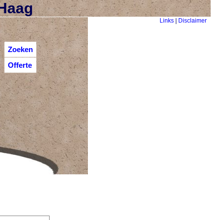
 Haag
Links
|
Disclaimer
Zoeken
Offerte