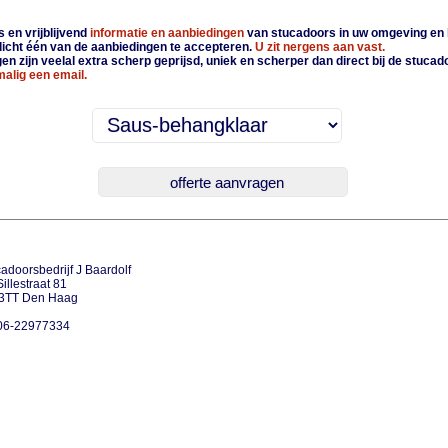
 en vrijblijvend
informatie en aanbiedingen
van stucadoors in uw omgeving en 
plicht één van de aanbiedingen te accepteren.
U zit nergens aan vast.
n zijn veelal extra scherp geprijsd, uniek en scherper dan direct bij de stucad
alig een email.
adoorsbedrijf J Baardolf
illestraat 81
3TT Den Haag
 06-22977334