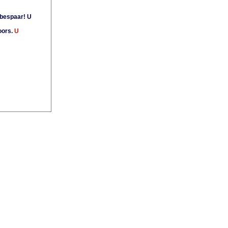
bespaar! U
oors.
U