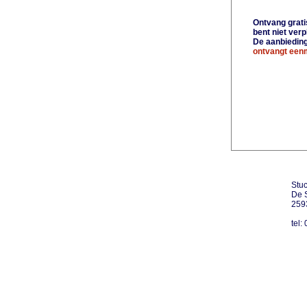
Ontvang gratis
bent niet ver
De aanbiedinge
ontvangt eenm
Stuc
De S
259
tel: