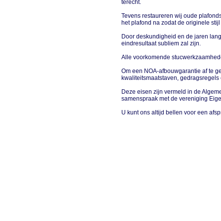
terecht.
Tevens restaureren wij oude plafonds
het plafond na zodat de originele stij
Door deskundigheid en de jaren lang
eindresultaat subliem zal zijn.
Alle voorkomende stucwerkzaamhed
Om een NOA-afbouwgarantie af te ge
kwaliteitsmaatstaven, gedragsregels
Deze eisen zijn vermeld in de Alg
samenspraak met de vereniging Eig
U kunt ons altijd bellen voor een af