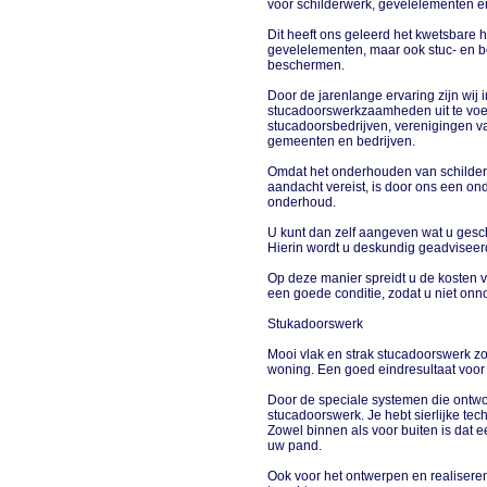
voor schilderwerk, gevelelementen e
Dit heeft ons geleerd het kwetsbare 
gevelelementen, maar ook stuc- en b
beschermen.
Door de jarenlange ervaring zijn wij
stucadoorswerkzaamheden uit te voer
stucadoorsbedrijven, verenigingen 
gemeenten en bedrijven.
Omdat het onderhouden van schilderw
aandacht vereist, is door ons een o
onderhoud.
U kunt dan zelf aangeven wat u gesc
Hierin wordt u deskundig geadviseer
Op deze manier spreidt u de kosten v
een goede conditie, zodat u niet on
Stukadoorswerk
Mooi vlak en strak stucadoorswerk zo
woning. Een goed eindresultaat voor
Door de speciale systemen die ontwor
stucadoorswerk. Je hebt sierlijke tec
Zowel binnen als voor buiten is dat
uw pand.
Ook voor het ontwerpen en realisere