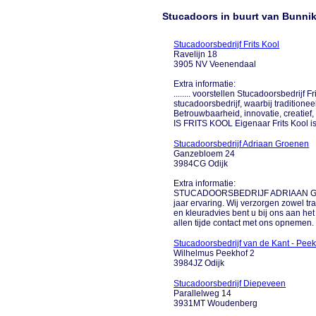
Stucadoors in buurt van Bunni
Stucadoorsbedrijf Frits Kool
Ravelijn 18
3905 NV Veenendaal
Extra informatie:
........ voorstellen Stucadoorsbedrijf 
stucadoorsbedrijf, waarbij traditione
Betrouwbaarheid, innovatie, creatief
IS FRITS KOOL Eigenaar Frits Kool is i
Stucadoorsbedrijf Adriaan Groenen
Ganzebloem 24
3984CG Odijk
Extra informatie:
STUCADOORSBEDRIJF ADRIAAN GROE
jaar ervaring. Wij verzorgen zowel tr
en kleuradvies bent u bij ons aan het j
allen tijde contact met ons opnemen.
Stucadoorsbedrijf van de Kant - Pee
Wilhelmus Peekhof 2
3984JZ Odijk
Stucadoorsbedrijf Diepeveen
Parallelweg 14
3931MT Woudenberg