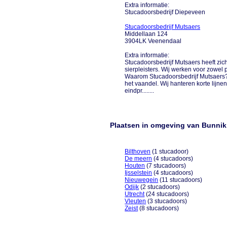
Extra informatie:
Stucadoorsbedrijf Diepeveen
Stucadoorsbedrijf Mutsaers
Middellaan 124
3904LK Veenendaal
Extra informatie:
Stucadoorsbedrijf Mutsaers heeft zich
sierpleisters. Wij werken voor zowel par
Waarom Stucadoorsbedrijf Mutsaers? 
het vaandel. Wij hanteren korte lijn
eindpr........
Plaatsen in omgeving van Bunnik
Bilthoven
(1 stucadoor)
De meern
(4 stucadoors)
Houten
(7 stucadoors)
Ijsselstein
(4 stucadoors)
Nieuwegein
(11 stucadoors)
Odijk
(2 stucadoors)
Utrecht
(24 stucadoors)
Vleuten
(3 stucadoors)
Zeist
(8 stucadoors)